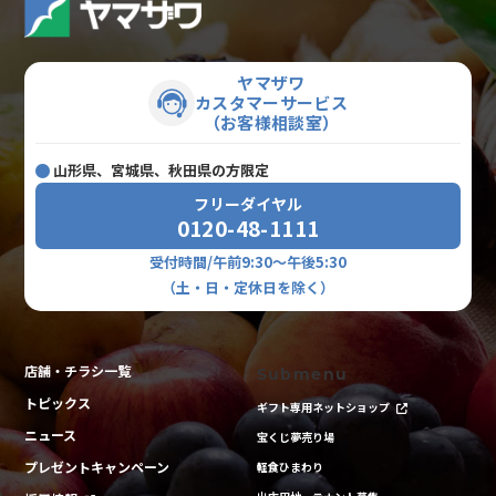
ヤマザワ
カスタマーサービス
（お客様相談室）
山形県、宮城県、秋田県の方限定
フリーダイヤル
0120-48-1111
受付時間/午前9:30～午後5:30
（土・日・定休日を除く）
店舗・チラシ一覧
Submenu
トピックス
ギフト専用ネットショップ
ニュース
宝くじ夢売り場
プレゼントキャンペーン
軽食ひまわり