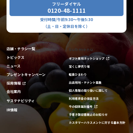
フリーダイヤル
0120-48-1111
受付時間/午前9:30～午後5:30
（土・日・定休日を除く）
店舗・チラシ一覧
Submenu
トピックス
ギフト専用ネットショップ
ニュース
宝くじ夢売り場
プレゼントキャンペーン
軽食ひまわり
出店用地・テナント募集
採用情報
個人情報の取り扱いに関して
会社案内
利用者資金の保全方法
サステナビリティ
牛の個体識別番号
IR情報
手書き領収書廃止のお知らせ
カスタマーハラスメントに対する基本方針