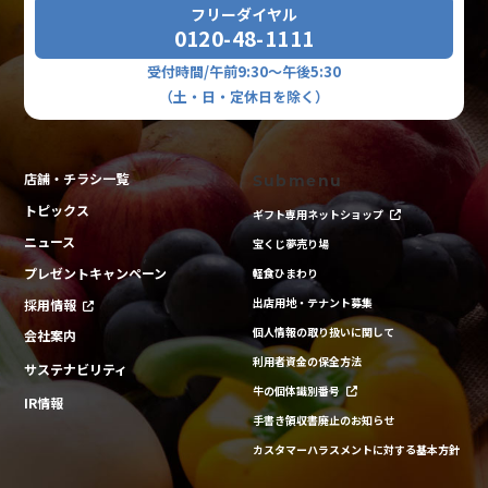
フリーダイヤル
0120-48-1111
受付時間/午前9:30～午後5:30
（土・日・定休日を除く）
店舗・チラシ一覧
Submenu
トピックス
ギフト専用ネットショップ
ニュース
宝くじ夢売り場
プレゼントキャンペーン
軽食ひまわり
出店用地・テナント募集
採用情報
個人情報の取り扱いに関して
会社案内
利用者資金の保全方法
サステナビリティ
牛の個体識別番号
IR情報
手書き領収書廃止のお知らせ
カスタマーハラスメントに対する基本方針