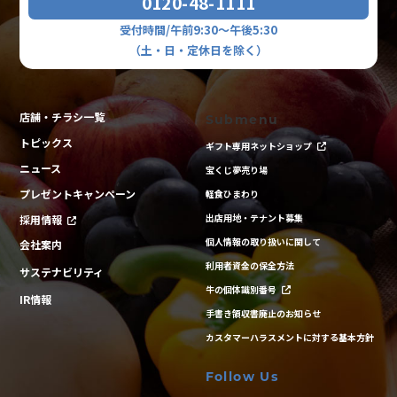
0120-48-1111
受付時間/午前9:30～午後5:30
（土・日・定休日を除く）
店舗・チラシ一覧
Submenu
トピックス
ギフト専用ネットショップ
ニュース
宝くじ夢売り場
プレゼントキャンペーン
軽食ひまわり
出店用地・テナント募集
採用情報
個人情報の取り扱いに関して
会社案内
利用者資金の保全方法
サステナビリティ
牛の個体識別番号
IR情報
手書き領収書廃止のお知らせ
カスタマーハラスメントに対する基本方針
Follow Us