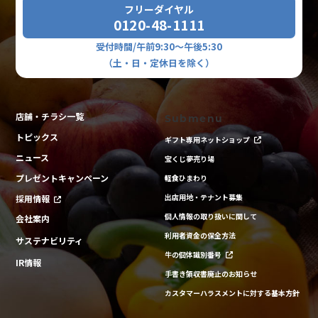
フリーダイヤル
0120-48-1111
受付時間/午前9:30～午後5:30
（土・日・定休日を除く）
店舗・チラシ一覧
Submenu
トピックス
ギフト専用ネットショップ
ニュース
宝くじ夢売り場
プレゼントキャンペーン
軽食ひまわり
出店用地・テナント募集
採用情報
個人情報の取り扱いに関して
会社案内
利用者資金の保全方法
サステナビリティ
牛の個体識別番号
IR情報
手書き領収書廃止のお知らせ
カスタマーハラスメントに対する基本方針