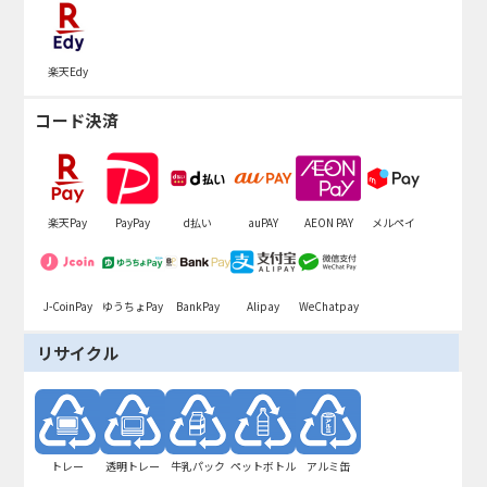
楽天Edy
コード決済
楽天Pay
PayPay
d払い
auPAY
AEON PAY
メルペイ
J-CoinPay
ゆうちょPay
BankPay
Alipay
WeChatpay
リサイクル
トレー
透明トレー
牛乳パック
ペットボトル
アルミ缶