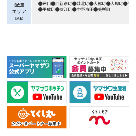
布目
西新斎町
城北町
大部町
大塚町
平
配達
平成町
友江町
中野京田
美咲町
エリア
（地名）