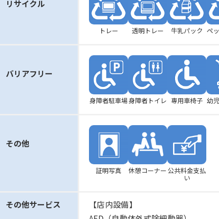
リサイクル
トレー
透明トレー
牛乳パック
ペ
バリアフリー
身障者駐車場
身障者トイレ
専用車椅子
幼
その他
証明写真
休憩コーナー
公共料金支払
い
その他サービス
【店内設備】
AED（自動体外式除細動器）