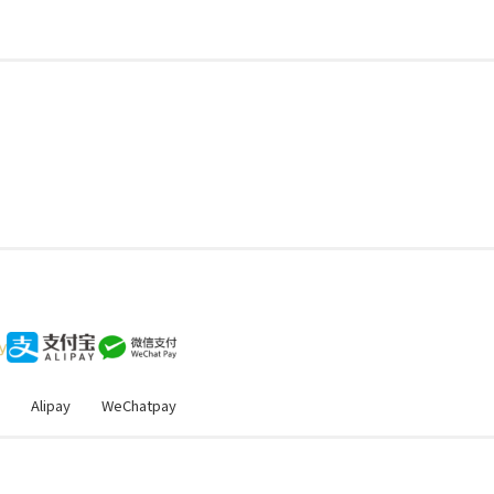
Alipay
WeChatpay