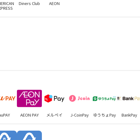
ERICAN
Diners Club
AEON
XPRESS
auPAY
AEON PAY
メルペイ
J-CoinPay
ゆうちょPay
BankPay