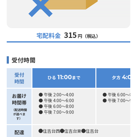
315
宅配料金
円（税込）
受付時間
受付
ひる
まで
夕方
11:00
4:00
時間
● 午後 2:00〜4:00
● 午後 6:00〜8:0
お届け
● 午後 4:00〜6:00
● 午後 7:00〜9:0
時間帯
● 午後 6:00〜8:00
（配送時間
● 午後 7:00〜9:00
が選べま
す）
住吉台西
住吉台東
住吉台
配達