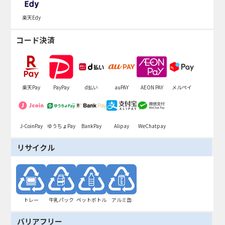
楽天Edy
コード決済
楽天Pay
PayPay
d払い
auPAY
AEON PAY
メルペイ
J-CoinPay
ゆうちょPay
BankPay
Alipay
WeChatpay
リサイクル
トレー
牛乳パック
ペットボトル
アルミ缶
バリアフリー