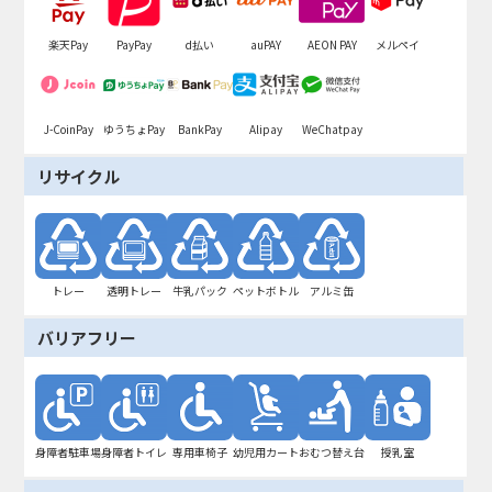
楽天Pay
PayPay
d払い
auPAY
AEON PAY
メルペイ
J-CoinPay
ゆうちょPay
BankPay
Alipay
WeChatpay
リサイクル
トレー
透明トレー
牛乳パック
ペットボトル
アルミ缶
バリアフリー
身障者駐車場
身障者トイレ
専用車椅子
幼児用カート
おむつ替え台
授乳室