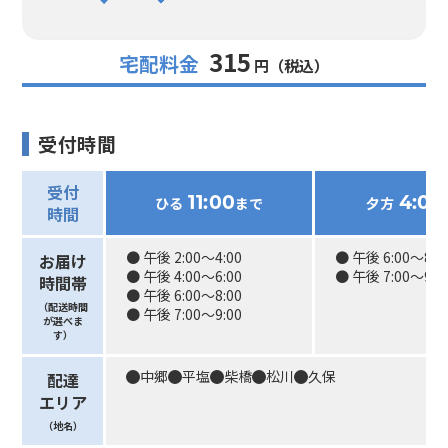
315
宅配料金
円（税込）
受付時間
受付
11:00
4:00
ひる
まで
夕方
時間
● 午後 2:00〜4:00
● 午後 6:00〜8:0
お届け
● 午後 4:00〜6:00
● 午後 7:00〜9:0
時間帯
● 午後 6:00〜8:00
（配送時間
● 午後 7:00〜9:00
が選べま
す）
中郷
平塩
柴橋
松川
久保
配達
エリア
（地名）