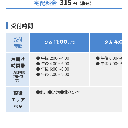
315
宅配料金
円（税込）
受付時間
受付
ひる
まで
夕方
11:00
4:00
時間
● 午後 2:00〜4:00
● 午後 6:00〜8:0
お届け
● 午後 4:00〜6:00
● 午後 7:00〜9:0
時間帯
● 午後 6:00〜8:00
（配送時間
● 午後 7:00〜9:00
が選べま
す）
乱川
道満
北久野本
配達
エリア
（地名）