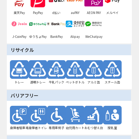
楽天Pay
PayPay
d払い
auPAY
AEON PAY
メルペイ
J-CoinPay
ゆうちょPay
BankPay
Alipay
WeChatpay
リサイクル
トレー
透明トレー
牛乳パック
ペットボトル
アルミ缶
スチール缶
バリアフリー
身障者駐車場
身障者トイレ
専用車椅子
幼児用カート
おむつ替え台
授乳室