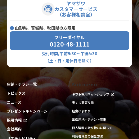
ヤマザワ
カスタマーサービス
（お客様相談室）
山形県、宮城県、秋田県の方限定
フリーダイヤル
0120-48-1111
受付時間/午前9:30～午後5:30
（土・日・定休日を除く）
店舗・チラシ一覧
Submenu
トピックス
ギフト専用ネットショップ
ニュース
宝くじ夢売り場
プレゼントキャンペーン
軽食ひまわり
出店用地・テナント募集
採用情報
個人情報の取り扱いに関して
会社案内
利用者資金の保全方法
サステナビリティ