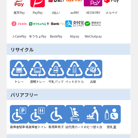
楽天Pay
PayPay
d払い
auPAY
AEON PAY
メルペイ
J-CoinPay
ゆうちょPay
BankPay
Alipay
WeChatpay
リサイクル
トレー
透明トレー
牛乳パック
ペットボトル
古紙
バリアフリー
身障者駐車場
身障者トイレ
専用車椅子
幼児用カート
おむつ替え台
授乳室