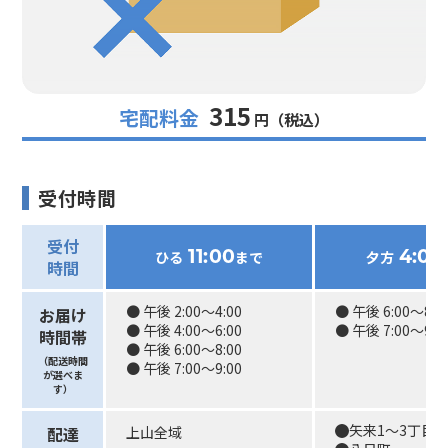
315
宅配料金
円（税込）
受付時間
受付
11:00
4:00
ひる
まで
夕方
時間
● 午後 2:00〜4:00
● 午後 6:00〜8:0
お届け
● 午後 4:00〜6:00
● 午後 7:00〜9:0
時間帯
● 午後 6:00〜8:00
（配送時間
● 午後 7:00〜9:00
が選べま
す）
矢来1〜3丁目
配達
上山全域